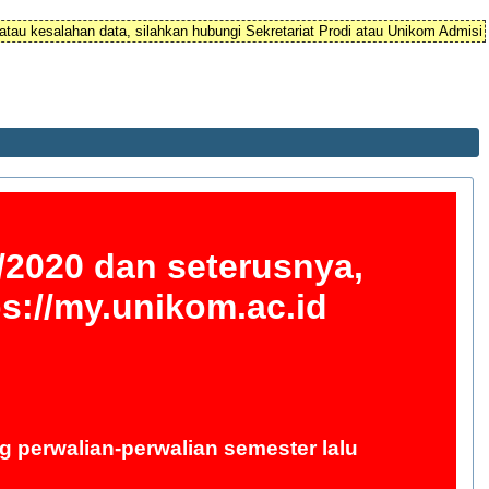
atau kesalahan data, silahkan hubungi Sekretariat Prodi atau Unikom Admisi
/2020 dan seterusnya,
ps://my.unikom.ac.id
g perwalian-perwalian semester lalu