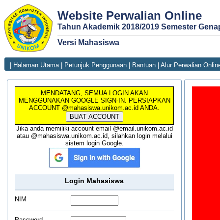
Website Perwalian Online
Tahun Akademik 2018/2019 Semester Gena
Versi Mahasiswa
|
Halaman Utama
|
Petunjuk Penggunaan
|
Bantuan
|
Alur Perwalian Onlin
MENDATANG, SEMUA LOGIN AKAN
MENGGUNAKAN GOOGLE SIGN-IN. PERSIAPKAN
ACCOUNT @mahasiswa.unikom.ac.id ANDA.
BUAT ACCOUNT
Jika anda memiliki account email @email.unikom.ac.id
atau @mahasiswa.unikom.ac.id, silahkan login melalui
sistem login Google.
Login Mahasiswa
NIM
Password