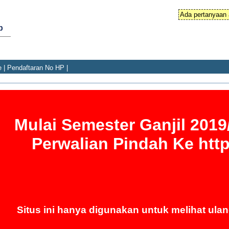
Ada pertanyaan 
p
e
|
Pendaftaran No HP
|
Mulai Semester Ganjil 2019
Perwalian Pindah Ke
htt
Situs ini hanya digunakan untuk melihat ulan